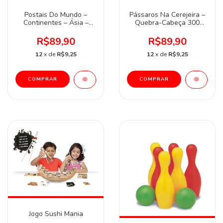
Postais Do Mundo –
Pássaros Na Cerejeira –
Continentes – Ásia –
Quebra-Cabeça 300
Quebra-Cabeça 500
Peças
Peças
R$89,90
R$89,90
12
x de
R$9,25
12
x de
R$9,25
Jogo Sushi Mania