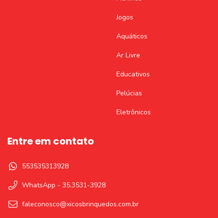
Jogos
Aquáticos
Ar Livre
Educativos
Pelúcias
Eletrônicos
Entre em contato
553535313928
WhatsApp - 35.3531-3928
faleconosco@xicosbrinquedos.com.br