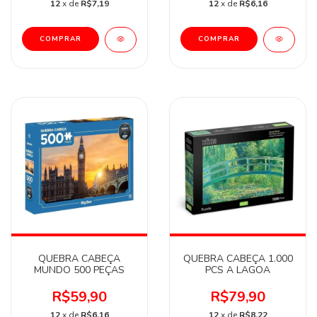
12
x de
R$7,19
12
x de
R$6,16
QUEBRA CABEÇA
QUEBRA CABEÇA 1.000
MUNDO 500 PEÇAS
PCS A LAGOA
R$59,90
R$79,90
12
x de
R$6,16
12
x de
R$8,22