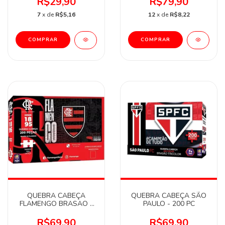
R$29,90
R$79,90
7
x de
R$5,16
12
x de
R$8,22
QUEBRA CABEÇA
QUEBRA CABEÇA SÃO
FLAMENGO BRASAO -
PAULO - 200 PC
200 PC
R$69,90
R$69,90