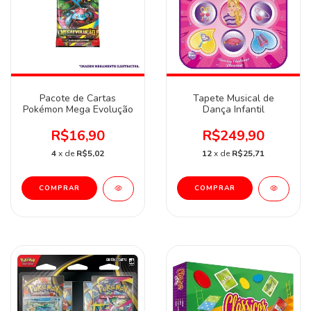
Pacote de Cartas
Tapete Musical de
Pokémon Mega Evolução
Dança Infantil
R$16,90
R$249,90
4
x de
R$5,02
12
x de
R$25,71