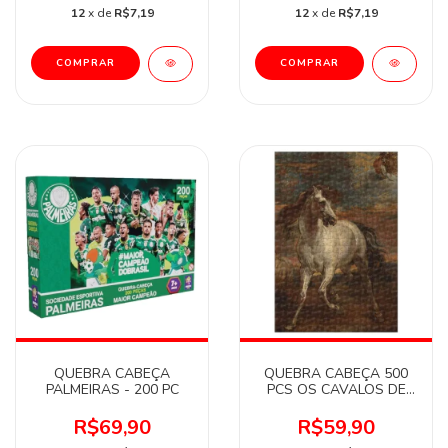
12
x de
R$7,19
12
x de
R$7,19
QUEBRA CABEÇA
QUEBRA CABEÇA 500
PALMEIRAS - 200 PC
PCS OS CAVALOS DE
AQUILES
R$69,90
R$59,90