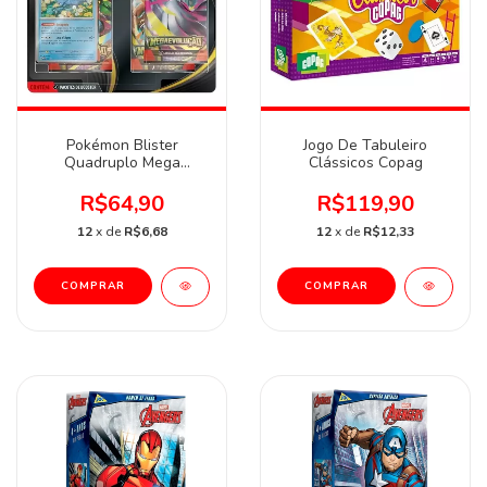
Pokémon Blister
Jogo De Tabuleiro
Quadruplo Mega
Clássicos Copag
Evolução Sortido Copag
R$64,90
R$119,90
12
x de
R$6,68
12
x de
R$12,33